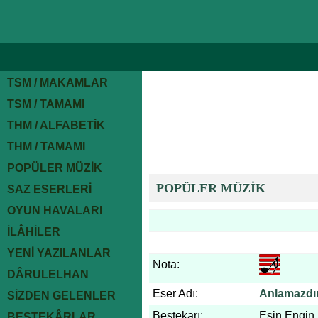
TSM / MAKAMLAR
TSM / TAMAMI
THM / ALFABETİK
THM / TAMAMI
POPÜLER MÜZİK
POPÜLER MÜZİK
SAZ ESERLERİ
OYUN HAVALARI
İLÂHİLER
YENİ YAZILANLAR
Nota:
DÂRULELHAN
Eser Adı:
Anlamazdın
SİZDEN GELENLER
Bestekarı:
Esin Engin
BESTEKÂRLAR