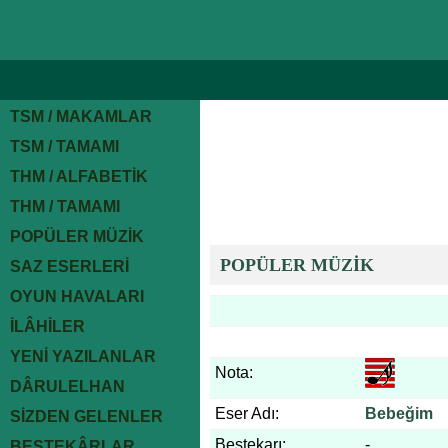
TSM / MAKAMLAR
TSM / TAMAMI
THM / ALFABETİK
THM / TAMAMI
POPÜLER MÜZİK
POPÜLER MÜZİK
SAZ ESERLERİ
OYUN HAVALARI
İLÂHİLER
YENİ YAZILANLAR
Nota:
DÂRULELHAN
Eser Adı:
Bebeğim
SİZDEN GELENLER
Bestekarı:
-
BESTEKÂRLAR