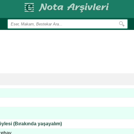
öylesi (Bırakında yaşayalım)
cebay