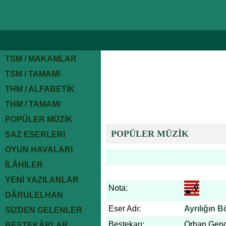
TSM / MAKAMLAR
TSM / TAMAMI
THM / ALFABETİK
THM / TAMAMI
POPÜLER MÜZİK
POPÜLER MÜZİK
SAZ ESERLERİ
OYUN HAVALARI
İLÂHİLER
YENİ YAZILANLAR
Nota:
DÂRULELHAN
Eser Adı:
Ayrılığın B
SİZDEN GELENLER
Bestekarı:
Orhan Gen
BESTEKÂRLAR