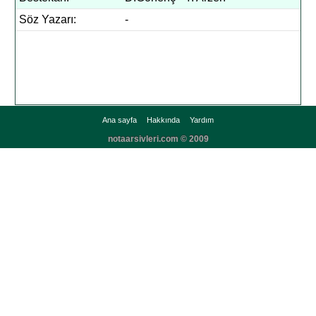
Söz Yazarı:
-
Ana sayfa
Hakkında
Yardım
notaarsivleri.com © 2009