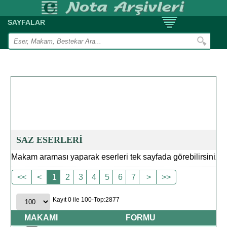
SAYFALAR
SAZ ESERLERİ
Makam araması yaparak eserleri tek sayfada görebilirsiniz
<<
<
1
2
3
4
5
6
7
>
>>
Kayıt 0 ile 100-Top:2877
MAKAMI
FORMU