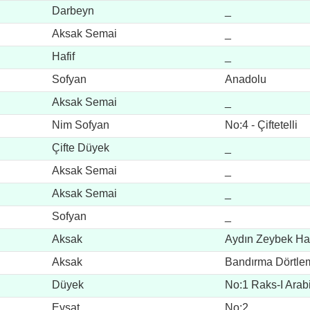
Darbeyn
_
Aksak Semai
_
Hafif
_
Sofyan
Anadolu
Aksak Semai
_
Nim Sofyan
No:4 - Çiftetelli
Çifte Düyek
_
Aksak Semai
_
Aksak Semai
_
Sofyan
_
Aksak
Aydın Zeybek Ha
Aksak
Bandırma Dörtle
Düyek
No:1 Raks-I Arab
Evsat
No:2