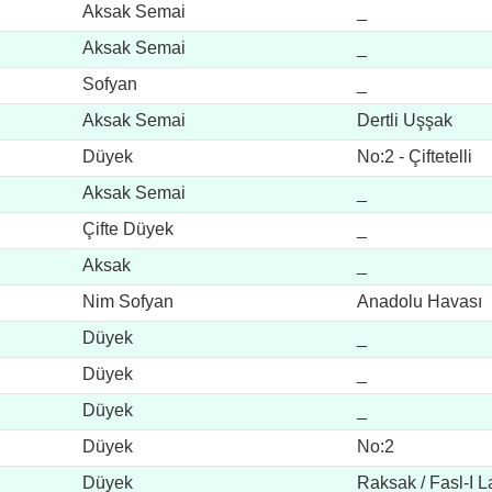
Aksak Semai
_
Aksak Semai
_
Sofyan
_
Aksak Semai
Dertli Uşşak
Düyek
No:2 - Çiftetelli
Aksak Semai
_
Çifte Düyek
_
Aksak
_
Nim Sofyan
Anadolu Havası
Düyek
_
Düyek
_
Düyek
_
Düyek
No:2
Düyek
Raksak / Fasl-I L