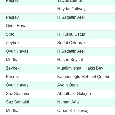
Peşrev
Tatyos Efendi
_
Haydar Tatlıyay
Peşrev
H.Sadettin Arel
Oyun Havası
_
Sirto
H.Hüsnü Üstün
Zeybek
Sedat Öztoprak
Oyun Havası
H.Sadettin Arel
Medhal
Hasan Soysal
Zeybek
Muallim İsmail Hakkı Bey
Peşrev
Kambosoğlu Mehmet Çelebi
Oyun Havası
Aydın Oran
Saz Semaisi
Abdülbaki Gökçen
Saz Semaisi
Numan Ağa
Medhal
Orhan Kızılsavaş