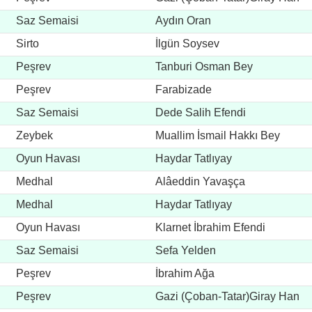
Saz Semaisi
Aydın Oran
Sirto
İlgün Soysev
Peşrev
Tanburi Osman Bey
Peşrev
Farabizade
Saz Semaisi
Dede Salih Efendi
Zeybek
Muallim İsmail Hakkı Bey
Oyun Havası
Haydar Tatlıyay
Medhal
Alâeddin Yavaşça
Medhal
Haydar Tatlıyay
Oyun Havası
Klarnet İbrahim Efendi
Saz Semaisi
Sefa Yelden
Peşrev
İbrahim Ağa
Peşrev
Gazi (Çoban-Tatar)Giray Han