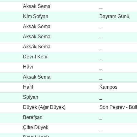
Aksak Semai
_
Nim Sofyan
Bayram Günü
Aksak Semai
_
Aksak Semai
_
Aksak Semai
_
Devr-I Kebir
_
Hâvi
_
Aksak Semai
_
Hafif
Kampos
Sofyan
_
Düyek (Ağır Düyek)
Son Peşrev - Bül
Berefşan
_
Çifte Düyek
_