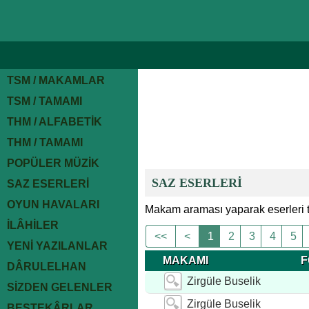
TSM / MAKAMLAR
TSM / TAMAMI
THM / ALFABETİK
THM / TAMAMI
POPÜLER MÜZİK
SAZ ESERLERİ
SAZ ESERLERİ
OYUN HAVALARI
Makam araması yaparak eserleri te
İLÂHİLER
<<
<
1
2
3
4
5
YENİ YAZILANLAR
MAKAMI
F
DÂRULELHAN
Zirgüle Buselik
SİZDEN GELENLER
Zirgüle Buselik
BESTEKÂRLAR