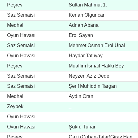
Peşrev
Sultan Mahmut 1.
Saz Semaisi
Kenan Olguncan
Medhal
Adnan Abana
Oyun Havası
Erol Sayan
Saz Semaisi
Mehmet Osman Erol Ünal
Oyun Havası
Haydar Tatlıyay
Peşrev
Muallim İsmail Hakkı Bey
Saz Semaisi
Neyzen Aziz Dede
Saz Semaisi
Şerif Muhiddin Targan
Medhal
Aydın Oran
Zeybek
_
Oyun Havası
_
Oyun Havası
Şükrü Tunar
Peşrev
Gazi (Çoban-Tatar)Giray Han