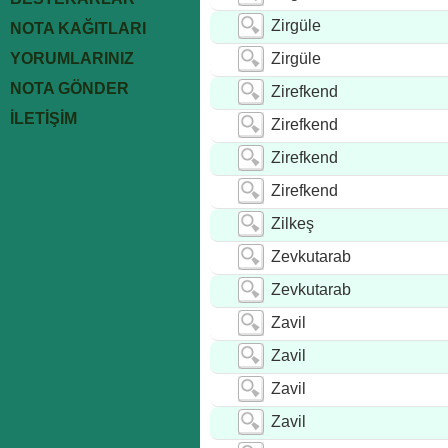
Zirgüle
NOTA KAĞITLARI
YORUMLARINIZ
Zirgüle
NOTA GÖNDER
Zirefkend
İLETİŞİM
Zirefkend
Zirefkend
Zirefkend
Zilkeş
Zevkutarab
Zevkutarab
Zavil
Zavil
Zavil
Zavil