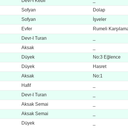
Devr-I Kebir
_
Sofyan
Dolap
Sofyan
İşveler
Evfer
Rumeli Karşılam
Devr-I Turan
_
Aksak
_
Düyek
No:3 Eğlence
Düyek
Hasret
Aksak
No:1
Hafif
_
Devr-I Turan
_
Aksak Semai
_
Aksak Semai
_
Düyek
_