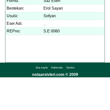
Formu:
Saz Eseri
Bestekarı:
Erol Sayan
Usulü:
Sofyan
Eser Adı:
_
REPno:
S.E 0060
Ana sayfa
Hakkında
Yardım
notaarsivleri.com © 2009