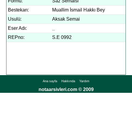
Formu:
Saz Semaisi
Bestekarı:
Muallim İsmail Hakkı Bey
Usulü:
Aksak Semai
Eser Adı:
_
REPno:
S.E 0992
Ana sayfa
Hakkında
Yardım
notaarsivleri.com © 2009