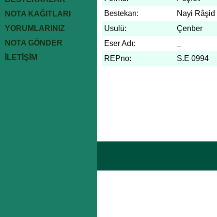
Bestekarı:
Nayi Râşid
NOTA KAĞITLARI
YORUMLARINIZ
Usulü:
Çenber
NOTA GÖNDER
Eser Adı:
_
İLETİŞİM
REPno:
S.E 0994