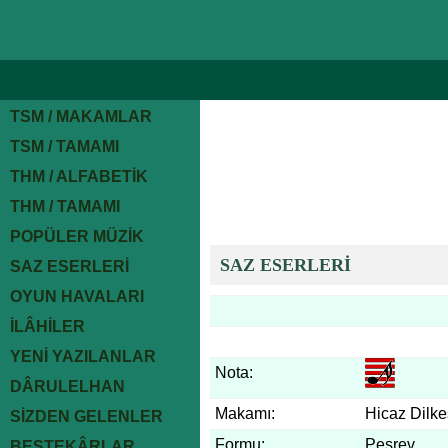
TSM / MAKAMLAR
TSM / TAMAMI
THM / ALFABETİK
THM / TAMAMI
POPÜLER MÜZİK
SAZ ESERLERİ
SAZ ESERLERİ
OYUN HAVALARI
İLÂHİLER
YENİ YAZILANLAR
Nota:
DÂRULELHAN
Makamı:
Hicaz Dilke
SİZDEN GELENLER
Formu:
Peşrev
BESTEKÂRLAR