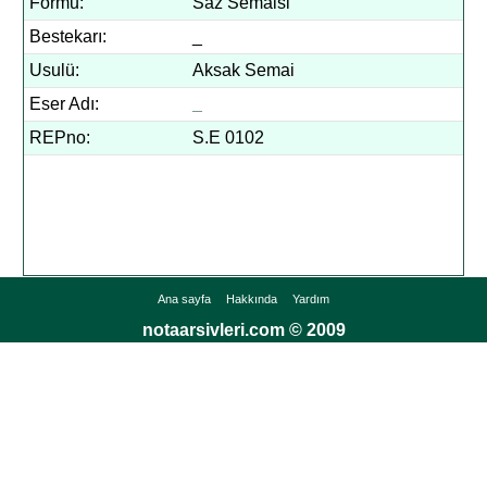
Formu:
Saz Semaisi
Bestekarı:
_
Usulü:
Aksak Semai
Eser Adı:
_
REPno:
S.E 0102
Ana sayfa
Hakkında
Yardım
notaarsivleri.com © 2009