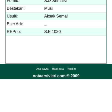
Formu:
Saz Semaisi
Bestekarı:
Musi
Usulü:
Aksak Semai
Eser Adı:
_
REPno:
S.E 1030
Ana sayfa
Hakkında
Yardım
notaarsivleri.com © 2009