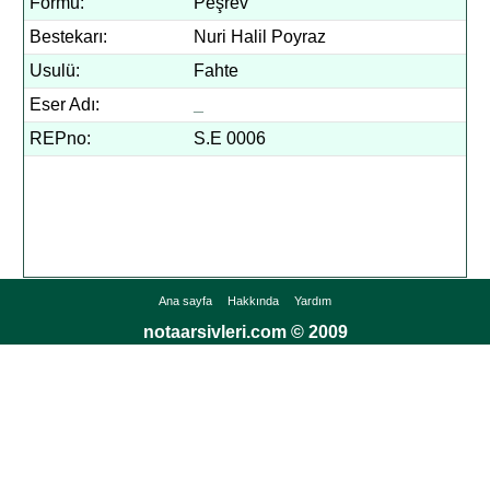
Formu:
Peşrev
Bestekarı:
Nuri Halil Poyraz
Usulü:
Fahte
Eser Adı:
_
REPno:
S.E 0006
Ana sayfa
Hakkında
Yardım
notaarsivleri.com © 2009