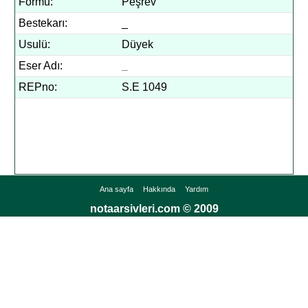
Formu:
Peşrev
Bestekarı:
_
Usulü:
Düyek
Eser Adı:
_
REPno:
S.E 1049
Ana sayfa
Hakkında
Yardım
notaarsivleri.com © 2009