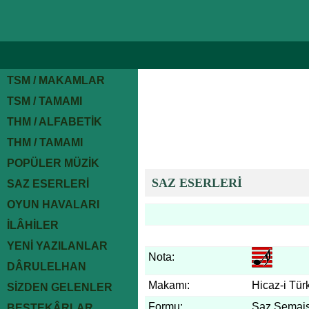
TSM / MAKAMLAR
TSM / TAMAMI
THM / ALFABETİK
THM / TAMAMI
POPÜLER MÜZİK
SAZ ESERLERİ
SAZ ESERLERİ
OYUN HAVALARI
İLÂHİLER
YENİ YAZILANLAR
Nota:
DÂRULELHAN
Makamı:
Hicaz-i Tür
SİZDEN GELENLER
Formu:
Saz Semais
BESTEKÂRLAR