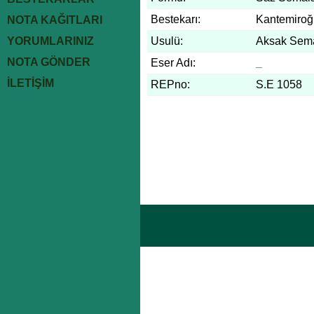
Bestekarı:
Kantemiroğ
NOTA KAĞITLARI
YORUMLARINIZ
Usulü:
Aksak Sem
NOTA GÖNDER
Eser Adı:
_
İLETİŞİM
REPno:
S.E 1058