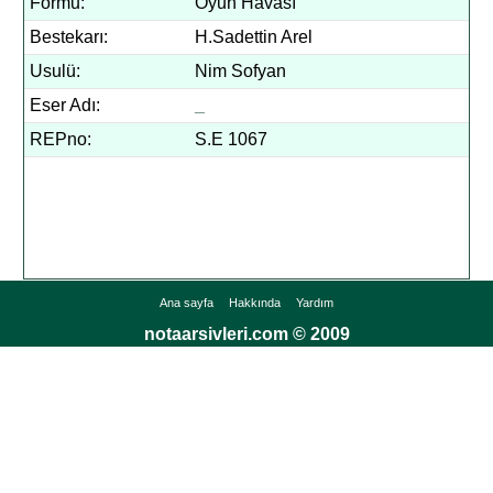
Formu:
Oyun Havası
Bestekarı:
H.Sadettin Arel
Usulü:
Nim Sofyan
Eser Adı:
_
REPno:
S.E 1067
Ana sayfa
Hakkında
Yardım
notaarsivleri.com © 2009