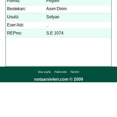
Formu:
Peşrev
Bestekarı:
Asım Dirim
Usulü:
Sofyan
Eser Adı:
_
REPno:
S.E 1074
Ana sayfa
Hakkında
Yardım
notaarsivleri.com © 2009