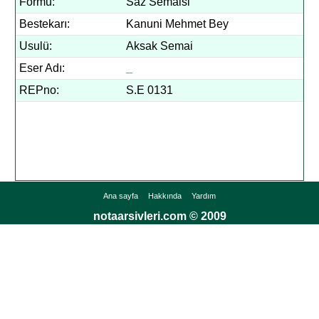
Formu:
Saz Semaisi
Bestekarı:
Kanuni Mehmet Bey
Usulü:
Aksak Semai
Eser Adı:
_
REPno:
S.E 0131
Ana sayfa
Hakkında
Yardım
notaarsivleri.com © 2009