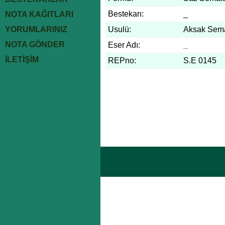
Bestekarı:
_
NOTA KAĞITLARI
YORUMLARINIZ
Usulü:
Aksak Sem
NOTA GÖNDER
Eser Adı:
_
İLETİŞİM
REPno:
S.E 0145