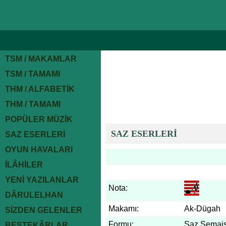
TSM / MAKAMLAR
TSM / TAMAMI
THM / ALFABETİK
THM / TAMAMI
POPÜLER MÜZİK
SAZ ESERLERİ
SAZ ESERLERİ
OYUN HAVALARI
İLÂHİLER
YENİ YAZILANLAR
Nota:
DÂRULELHAN
Makamı:
Ak-Dügah
SİZDEN GELENLER
Formu:
Saz Semais
BESTEKÂRLAR