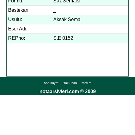
Formu:
Saz Semaisi
Bestekarı:
_
Usulü:
Aksak Semai
Eser Adı:
_
REPno:
S.E 0152
Ana sayfa
Hakkında
Yardım
notaarsivleri.com © 2009