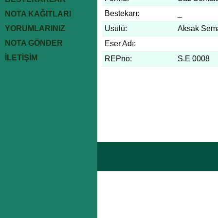
Bestekarı:
_
NOTA KAĞITLARI
YORUMLARINIZ
Usulü:
Aksak Sem
NOTA GÖNDER
Eser Adı:
İLETİŞİM
REPno:
S.E 0008