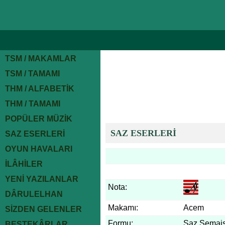
TSM / MAKAMLAR
TSM / TAMAMI
THM / ALFABETİK
THM / TAMAMI
POPÜLER MÜZİK
SAZ ESERLERİ
SAZ ESERLERİ
OYUN HAVALARI
İLÂHİLER
YENİ YAZILANLAR
Nota:
DÂRULELHAN
Makamı:
Acem
SİZDEN GELENLER
Formu:
Saz Semais
BESTEKÂRLAR