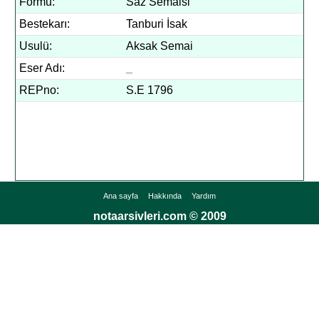
Formu:
Saz Semaisi
Bestekarı:
Tanburi İsak
Usulü:
Aksak Semai
Eser Adı:
_
REPno:
S.E 1796
Ana sayfa
Hakkında
Yardım
notaarsivleri.com © 2009