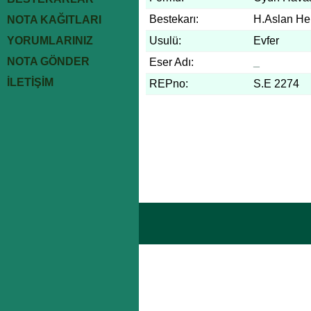
Bestekarı:
H.Aslan He
NOTA KAĞITLARI
YORUMLARINIZ
Usulü:
Evfer
NOTA GÖNDER
Eser Adı:
_
İLETİŞİM
REPno:
S.E 2274