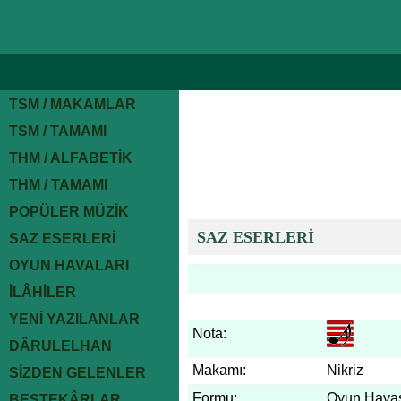
TSM / MAKAMLAR
TSM / TAMAMI
THM / ALFABETİK
THM / TAMAMI
POPÜLER MÜZİK
SAZ ESERLERİ
SAZ ESERLERİ
OYUN HAVALARI
İLÂHİLER
YENİ YAZILANLAR
Nota:
DÂRULELHAN
Makamı:
Nikriz
SİZDEN GELENLER
Formu:
Oyun Hava
BESTEKÂRLAR