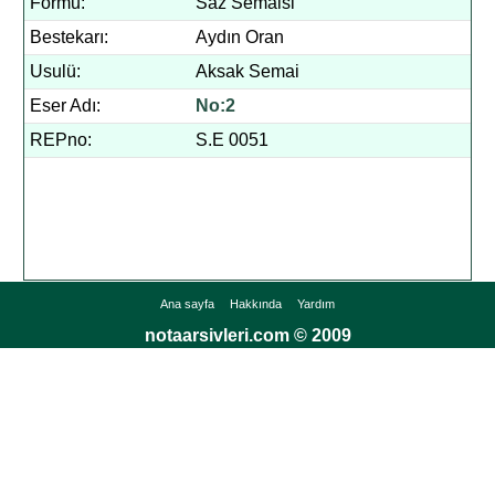
Formu:
Saz Semaisi
Bestekarı:
Aydın Oran
Usulü:
Aksak Semai
Eser Adı:
No:2
REPno:
S.E 0051
Ana sayfa
Hakkında
Yardım
notaarsivleri.com © 2009