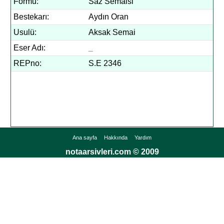
Formu:
Saz Semaisi
Bestekarı:
Aydın Oran
Usulü:
Aksak Semai
Eser Adı:
_
REPno:
S.E 2346
Ana sayfa
Hakkında
Yardım
notaarsivleri.com © 2009