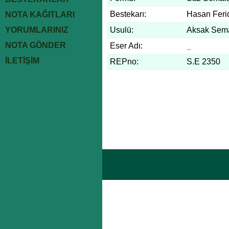
Bestekarı:
Hasan Feri
NOTA KAĞITLARI
YORUMLARINIZ
Usulü:
Aksak Sem
NOTA GÖNDER
Eser Adı:
_
İLETİŞİM
REPno:
S.E 2350