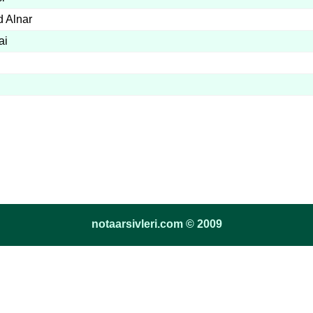
d Alnar
ai
notaarsivleri.com © 2009