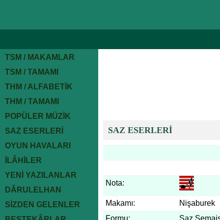
TSM / MAKAMLAR
TSM / TAMAMI
THM / ALFABETİK
THM / TAMAMI
POPÜLER MÜZİK
SAZ ESERLERİ
SAZ ESERLERİ
OYUN HAVALARI
İLÂHİLER
YENİ YAZILANLAR
Nota:
DÂRULELHAN
Makamı:
Nişaburek
SİZDEN GELENLER
Formu:
Saz Semais
BESTEKÂRLAR