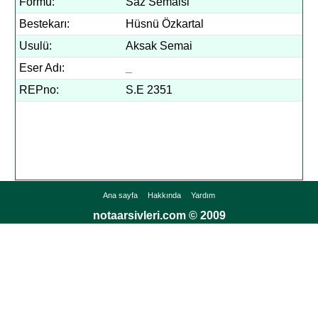
Formu:
Saz Semaisi
Bestekarı:
Hüsnü Özkartal
Usulü:
Aksak Semai
Eser Adı:
_
REPno:
S.E 2351
Ana sayfa
Hakkında
Yardım
notaarsivleri.com © 2009