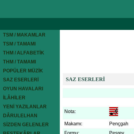
TSM / MAKAMLAR
TSM / TAMAMI
THM / ALFABETİK
THM / TAMAMI
POPÜLER MÜZİK
SAZ ESERLERİ
SAZ ESERLERİ
OYUN HAVALARI
İLÂHİLER
YENİ YAZILANLAR
Nota:
DÂRULELHAN
Makamı:
Pençgah
SİZDEN GELENLER
Formu:
Peşrev
BESTEKÂRLAR