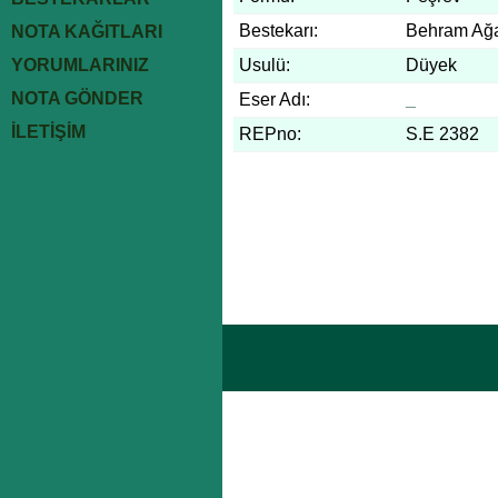
Bestekarı:
Behram Ağ
NOTA KAĞITLARI
YORUMLARINIZ
Usulü:
Düyek
NOTA GÖNDER
Eser Adı:
_
İLETİŞİM
REPno:
S.E 2382