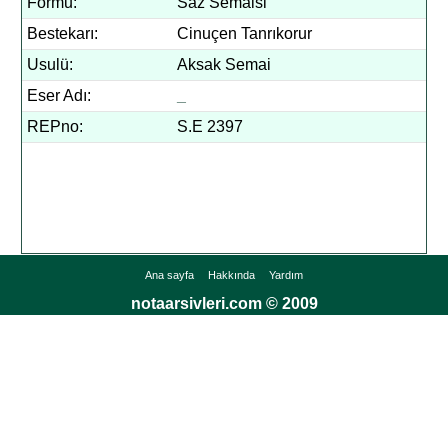
Formu:
Saz Semaisi
Bestekarı:
Cinuçen Tanrıkorur
Usulü:
Aksak Semai
Eser Adı:
_
REPno:
S.E 2397
Ana sayfa
Hakkında
Yardım
notaarsivleri.com © 2009