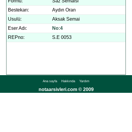
Formu:
Saz Semaisi
Bestekarı:
Aydın Oran
Usulü:
Aksak Semai
Eser Adı:
No:4
REPno:
S.E 0053
Ana sayfa
Hakkında
Yardım
notaarsivleri.com © 2009