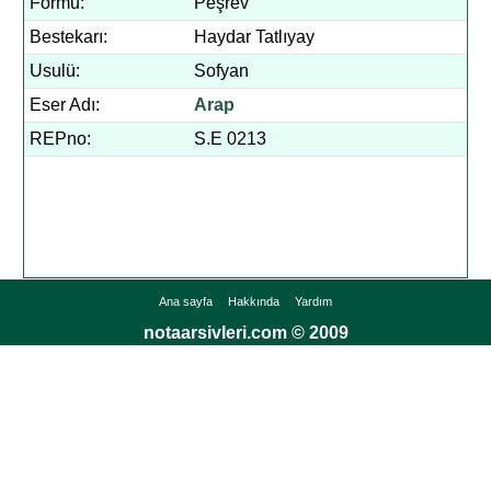
Formu:
Peşrev
Bestekarı:
Haydar Tatlıyay
Usulü:
Sofyan
Eser Adı:
Arap
REPno:
S.E 0213
Ana sayfa
Hakkında
Yardım
notaarsivleri.com © 2009