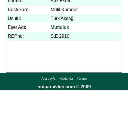
Formu:
Saz Eseri
Bestekarı:
Müfit Kuraner
Usulü:
Türk Aksağı
Eser Adı:
Mutluluk
REPno:
S.E 2910
Ana sayfa
Hakkında
Yardım
notaarsivleri.com © 2009