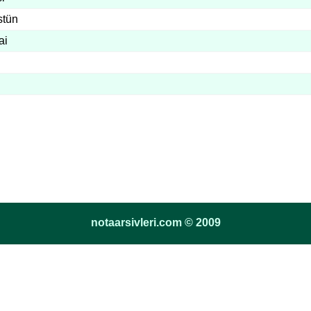
stün
ai
notaarsivleri.com © 2009