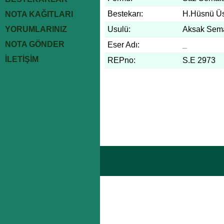
Bestekarı:
H.Hüsnü Ü
NOTA KAĞITLARI
YORUMLARINIZ
Usulü:
Aksak Sem
NOTA GÖNDER
Eser Adı:
_
İLETİŞİM
REPno:
S.E 2973