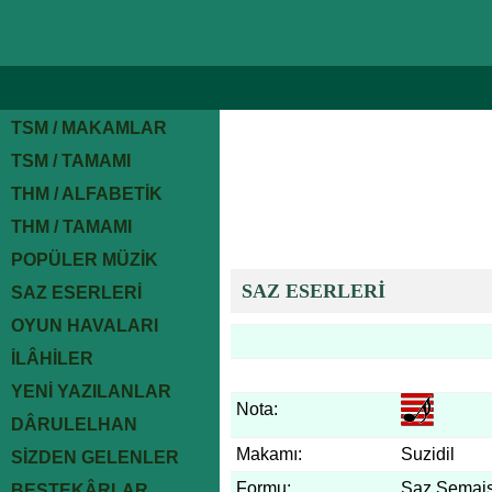
TSM / MAKAMLAR
TSM / TAMAMI
THM / ALFABETİK
THM / TAMAMI
POPÜLER MÜZİK
SAZ ESERLERİ
SAZ ESERLERİ
OYUN HAVALARI
İLÂHİLER
YENİ YAZILANLAR
Nota:
DÂRULELHAN
Makamı:
Suzidil
SİZDEN GELENLER
Formu:
Saz Semais
BESTEKÂRLAR