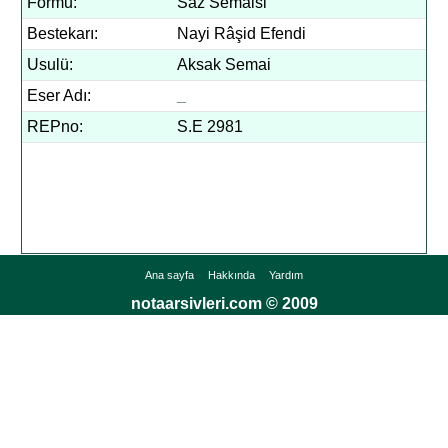
Formu:
Saz Semaisi
Bestekarı:
Nayi Râşid Efendi
Usulü:
Aksak Semai
Eser Adı:
_
REPno:
S.E 2981
Ana sayfa
Hakkında
Yardım
notaarsivleri.com © 2009