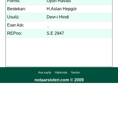
Formu:
Oyun Havası
Bestekarı:
H.Aslan Hepgür
Usulü:
Devr-i Hindi
Eser Adı:
_
REPno:
S.E 2947
Ana sayfa
Hakkında
Yardım
notaarsivleri.com © 2009