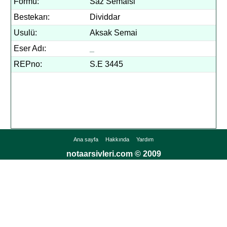
Formu:
Saz Semaisi
Bestekarı:
Dividdar
Usulü:
Aksak Semai
Eser Adı:
_
REPno:
S.E 3445
Ana sayfa
Hakkında
Yardım
notaarsivleri.com © 2009