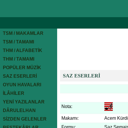
TSM / MAKAMLAR
TSM / TAMAMI
THM / ALFABETİK
THM / TAMAMI
POPÜLER MÜZİK
SAZ ESERLERİ
SAZ ESERLERİ
OYUN HAVALARI
İLÂHİLER
YENİ YAZILANLAR
Nota:
DÂRULELHAN
Makamı:
Acem Kürdi
SİZDEN GELENLER
Formu:
Saz Semais
BESTEKÂRLAR