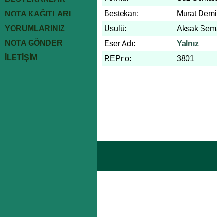
Bestekarı:
Murat Demi
NOTA KAĞITLARI
YORUMLARINIZ
Usulü:
Aksak Sem
NOTA GÖNDER
Eser Adı:
Yalnız
İLETİŞİM
REPno:
3801