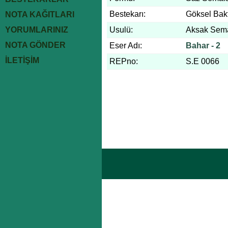
Bestekarı:
Göksel Bakt
NOTA KAĞITLARI
YORUMLARINIZ
Usulü:
Aksak Sem
NOTA GÖNDER
Eser Adı:
Bahar - 2
İLETİŞİM
REPno:
S.E 0066