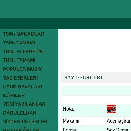
TSM / MAKAMLAR
TSM / TAMAMI
THM / ALFABETİK
THM / TAMAMI
POPÜLER MÜZİK
SAZ ESERLERİ
SAZ ESERLERİ
OYUN HAVALARI
İLÂHİLER
YENİ YAZILANLAR
Nota:
DÂRULELHAN
Makamı:
Acemaşira
SİZDEN GELENLER
Formu:
Saz Semais
BESTEKÂRLAR