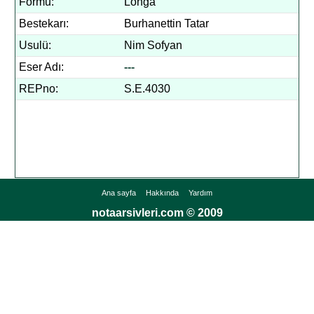
Formu:
Longa
Bestekarı:
Burhanettin Tatar
Usulü:
Nim Sofyan
Eser Adı:
---
REPno:
S.E.4030
Ana sayfa
Hakkında
Yardım
notaarsivleri.com © 2009