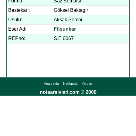
Formu:
Saz Semaisi
Bestekarı:
Göksel Baktagir
Usulü:
Aksak Semai
Eser Adı:
Füsunkar
REPno:
S.E 0067
Ana sayfa
Hakkında
Yardım
notaarsivleri.com © 2009