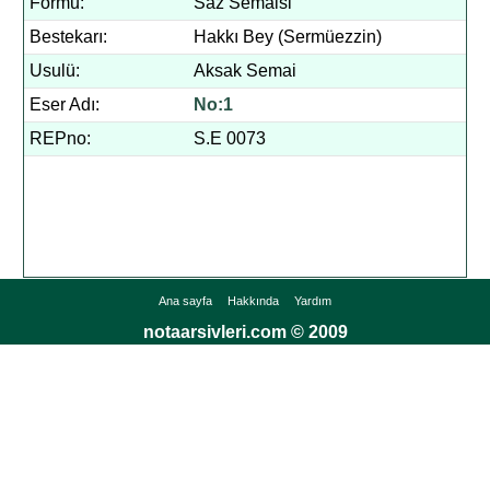
Formu:
Saz Semaisi
Bestekarı:
Hakkı Bey (Sermüezzin)
Usulü:
Aksak Semai
Eser Adı:
No:1
REPno:
S.E 0073
Ana sayfa
Hakkında
Yardım
notaarsivleri.com © 2009