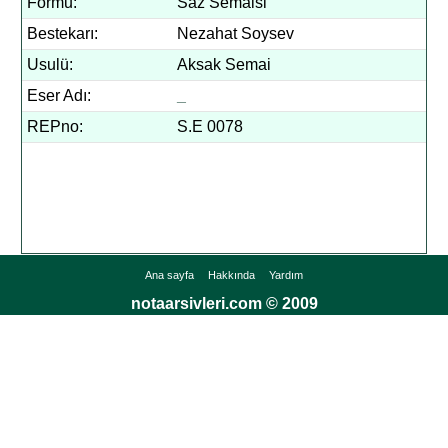
Formu:
Saz Semaisi
Bestekarı:
Nezahat Soysev
Usulü:
Aksak Semai
Eser Adı:
_
REPno:
S.E 0078
Ana sayfa
Hakkında
Yardım
notaarsivleri.com © 2009