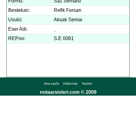
Formu:
Saz Semaisi
Bestekarı:
Refik Fersan
Usulü:
Aksak Semai
Eser Adı:
_
REPno:
S.E 0081
Ana sayfa
Hakkında
Yardım
notaarsivleri.com © 2009