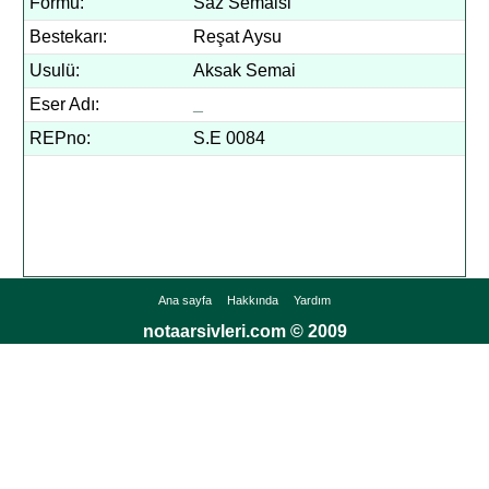
Formu:
Saz Semaisi
Bestekarı:
Reşat Aysu
Usulü:
Aksak Semai
Eser Adı:
_
REPno:
S.E 0084
Ana sayfa
Hakkında
Yardım
notaarsivleri.com © 2009