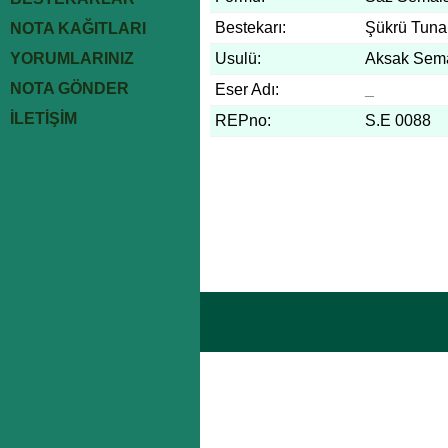
Bestekarı:
Şükrü Tuna
NOTA KAĞITLARI
YORUMLARINIZ
Usulü:
Aksak Sem
NOTA GÖNDER
Eser Adı:
_
İLETİŞİM
REPno:
S.E 0088