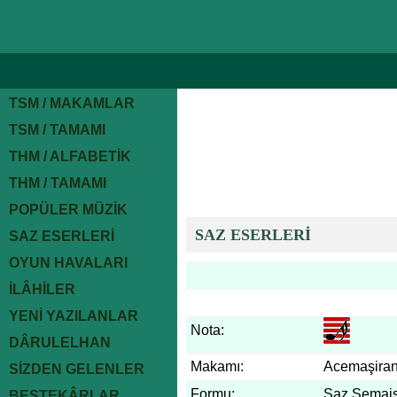
TSM / MAKAMLAR
TSM / TAMAMI
THM / ALFABETİK
THM / TAMAMI
POPÜLER MÜZİK
SAZ ESERLERİ
SAZ ESERLERİ
OYUN HAVALARI
İLÂHİLER
YENİ YAZILANLAR
Nota:
DÂRULELHAN
Makamı:
Acemaşira
SİZDEN GELENLER
Formu:
Saz Semais
BESTEKÂRLAR