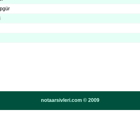
pgür
i
notaarsivleri.com © 2009