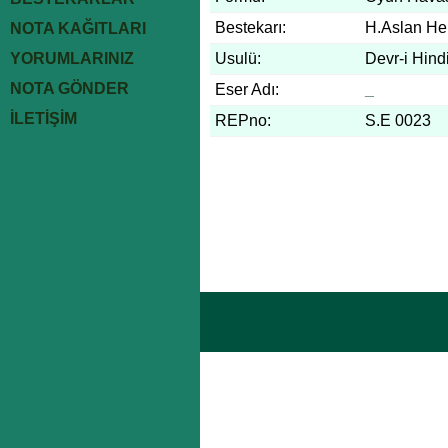
Bestekarı:
H.Aslan He
NOTA KAĞITLARI
YORUMLARINIZ
Usulü:
Devr-i Hind
NOTA GÖNDER
Eser Adı:
_
İLETİŞİM
REPno:
S.E 0023