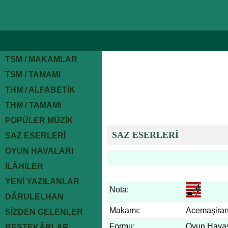
TSM / MAKAMLAR
TSM / TAMAMI
THM / ALFABETİK
THM / TAMAMI
POPÜLER MÜZİK
SAZ ESERLERİ
SAZ ESERLERİ
OYUN HAVALARI
İLÂHİLER
YENİ YAZILANLAR
Nota:
DÂRULELHAN
Makamı:
Acemaşira
SİZDEN GELENLER
Formu:
Oyun Hava
BESTEKÂRLAR