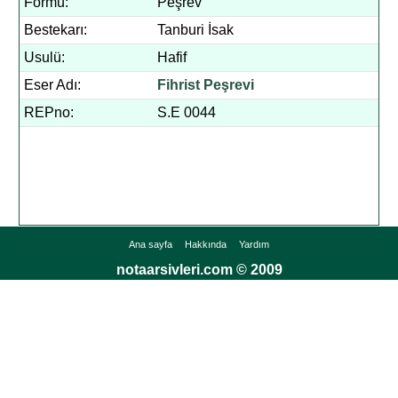
Formu:
Peşrev
Bestekarı:
Tanburi İsak
Usulü:
Hafif
Eser Adı:
Fihrist Peşrevi
REPno:
S.E 0044
Ana sayfa
Hakkında
Yardım
notaarsivleri.com © 2009