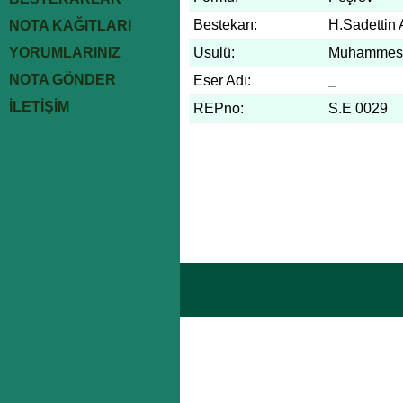
Bestekarı:
H.Sadettin 
NOTA KAĞITLARI
YORUMLARINIZ
Usulü:
Muhammes
NOTA GÖNDER
Eser Adı:
_
İLETİŞİM
REPno:
S.E 0029