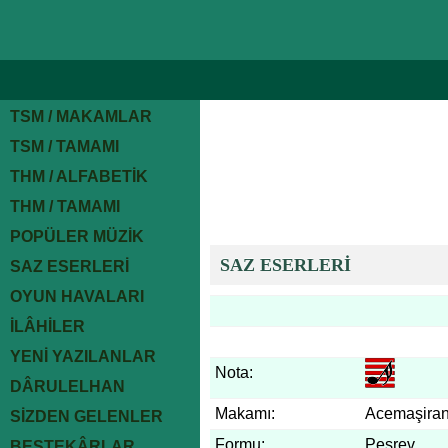
TSM / MAKAMLAR
TSM / TAMAMI
THM / ALFABETİK
THM / TAMAMI
POPÜLER MÜZİK
SAZ ESERLERİ
SAZ ESERLERİ
OYUN HAVALARI
İLÂHİLER
YENİ YAZILANLAR
Nota:
DÂRULELHAN
Makamı:
Acemaşira
SİZDEN GELENLER
Formu:
Peşrev
BESTEKÂRLAR