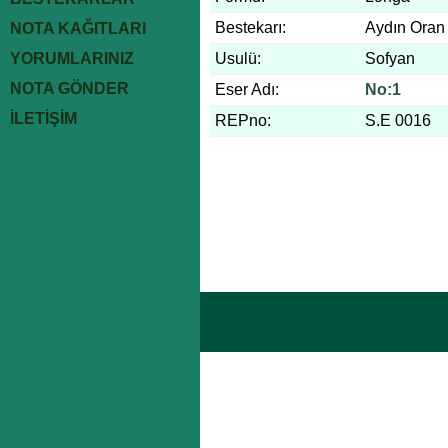
Bestekarı:
Aydın Oran
NOTA KAĞITLARI
YORUMLARINIZ
Usulü:
Sofyan
NOTA GÖNDER
Eser Adı:
No:1
İLETİŞİM
REPno:
S.E 0016