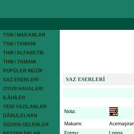
TSM / MAKAMLAR
TSM / TAMAMI
THM / ALFABETİK
THM / TAMAMI
POPÜLER MÜZİK
SAZ ESERLERİ
SAZ ESERLERİ
OYUN HAVALARI
İLÂHİLER
YENİ YAZILANLAR
Nota:
DÂRULELHAN
Makamı:
Acemaşira
SİZDEN GELENLER
Formu:
Longa
BESTEKÂRLAR