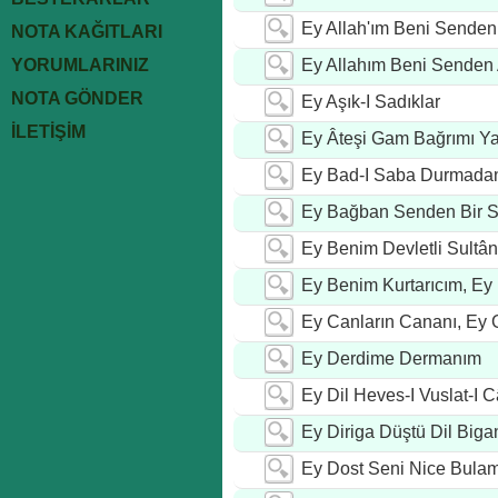
Ey Allah'ım Beni Senden
NOTA KAĞITLARI
YORUMLARINIZ
Ey Allahım Beni Senden
NOTA GÖNDER
Ey Aşık-I Sadıklar
İLETİŞİM
Ey Âteşi Gam Bağrımı Y
Ey Bad-I Saba Durmada
Ey Bağban Senden Bir S
Ey Benim Devletli Sult
Ey Benim Kurtarıcım, E
Ey Canların Cananı, Ey G
Ey Derdime Dermanım
Ey Dil Heves-I Vuslat-
Ey Diriga Düştü Dil Big
Ey Dost Seni Nice Bula