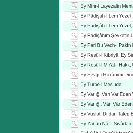
Ey Mihr-I Layezalin Meht
Ey Pâdişah-I Lem Yezel
Ey Padişâh-I Lem Yezel,
Ey Padişâhım Şevketin L
Ey Peri Bu Vech-I Pakin 
Ey Resûl-I Kibriyâ, Ey S
Ey Resûl-I Mir'ât-I Hak
Ey Sevgili Hicrânımı Din
Ey Türbe-I Mes'ude
Ey Varlığı Varı Var Eden 
Ey Varlığı, Vârı Vâr Eden
Ey Vuslatı Dildarı Talep 
Ey Yanan Nâr-I Sivâdan,