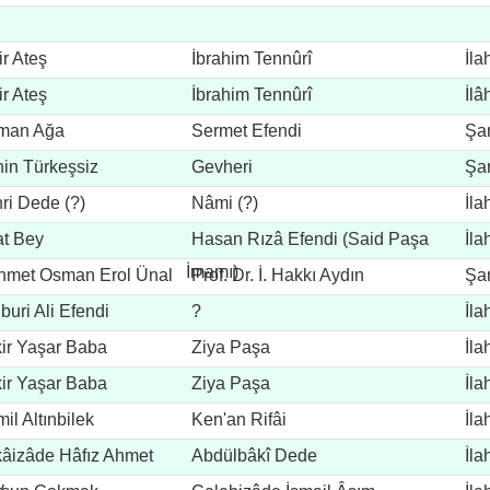
r Ateş
İbrahim Tennûrî
İla
r Ateş
İbrahim Tennûrî
İlâ
man Ağa
Sermet Efendi
Şar
in Türkeşsiz
Gevheri
Şar
ri Dede (?)
Nâmi (?)
İla
at Bey
Hasan Rızâ Efendi (Said Paşa
İla
İmamı)
met Osman Erol Ünal
Prof. Dr. İ. Hakkı Aydın
Şar
buri Ali Efendi
?
İla
ir Yaşar Baba
Ziya Paşa
İla
ir Yaşar Baba
Ziya Paşa
İla
il Altınbilek
Ken'an Rifâi
İla
âizâde Hâfız Ahmet
Abdülbâkî Dede
İla
y