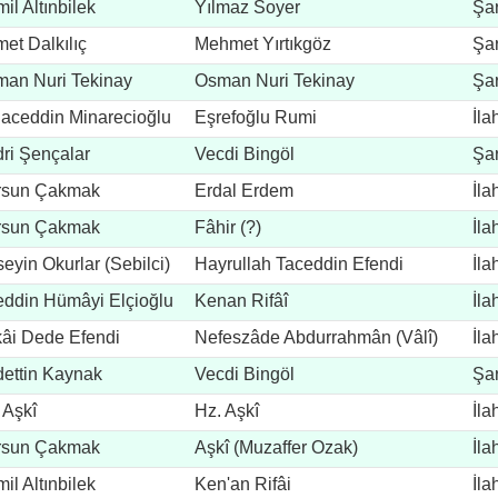
il Altınbilek
Yılmaz Soyer
Şar
et Dalkılıç
Mehmet Yırtıkgöz
Şar
an Nuri Tekinay
Osman Nuri Tekinay
Şar
aceddin Minarecioğlu
Eşrefoğlu Rumi
İla
ri Şençalar
Vecdi Bingöl
Şar
rsun Çakmak
Erdal Erdem
İla
rsun Çakmak
Fâhir (?)
İla
eyin Okurlar (Sebilci)
Hayrullah Taceddin Efendi
İla
eddin Hümâyi Elçioğlu
Kenan Rifâî
İla
âi Dede Efendi
Nefeszâde Abdurrahmân (Vâlî)
İla
ettin Kaynak
Vecdi Bingöl
Şar
 Aşkî
Hz. Aşkî
İla
rsun Çakmak
Aşkî (Muzaffer Ozak)
İla
il Altınbilek
Ken'an Rifâi
İla