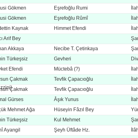
lusi Gökmen
Eşrefoğlu Rumi
İla
lusi Gökmen
Eşrefoğlu Rûmî
İla
ettin Kaynak
Himmet Efendi
İla
ı Arif Bey
Şar
nan Akkaya
Necibe T. Çetinkaya
Şar
in Türkeşsiz
Gevheri
Di
ket Efendi
Müctebâ (?)
İla
leymaniye Camii
rsun Çakmak
Tevfik Çapacıoğlu
İla
zzini)
rsun Çakmak
Tevfik Çapacıoğlu
İla
mal Gürses
Âşık Yunus
İla
çük Mehmet Ağa
Hüseyin Fâzıl Bey
Yü
in Türkeşsiz
Kul Mehmet
Şar
î Ayangil
Şeyh Üftâde Hz.
İlâ