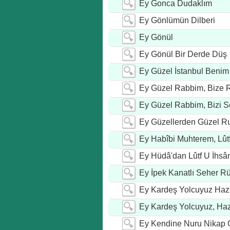
Ey Gonca Dudaklım
Ey Gönlümün Dilberi
Ey Gönül
Ey Gönül Bir Derde Düş
Ey Güzel İstanbul Benim
Ey Güzel Rabbim, Bize
Ey Güzel Rabbim, Bizi 
Ey Güzellerden Güzel Ru
Ey Habîbi Muhterem, Lûtf
Ey Hüdâ'dan Lûtf U İhsân
Ey İpek Kanatlı Seher R
Ey Kardeş Yolcuyuz Haz
Ey Kardeş Yolcuyuz, Haz
Ey Kendine Nuru Nikap 