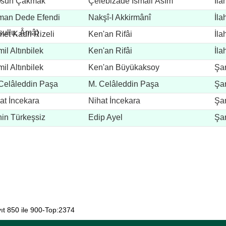
rsun Çakmak
Çelebizâde İsmail Âsım
İla
[Şeyhülislâm]
man Dede Efendi
Nakşî-I Akkirmânî
İla
sullu, Âmâ)
et Kadri Rizeli
Ken'an Rifâi
İla
il Altınbilek
Ken'an Rifâi
İla
il Altınbilek
Ken'an Büyükaksoy
Şar
Celâleddin Paşa
M. Celâleddin Paşa
Şar
at İncekara
Nihat İncekara
Şar
in Türkeşsiz
Edip Ayel
Şar
ıt 850 ile 900-Top:2374