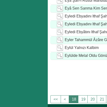
Eyâ Şâh-I Rusûl Mahbûb
Eyâ Sen Sanma Kim Send
Eyledi Ebyadını Ithaf Şa
Eyledi Ebyadını Ithaf Şa
Eyledi Ebyâtını Ithaf Şa
Eyler Tahammül Âzâre 
Eylül Yalnızı Kalbim
Eylülde Melal Oldu Gönü
<<
<
18
19
20
21