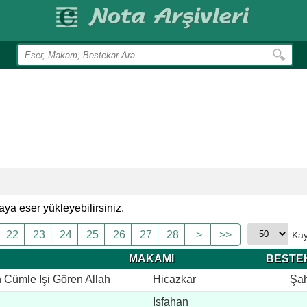
ya eser yükleyebilirsiniz.
22
23
24
25
26
27
28
>
>>
Kay
MAKAMI
BESTE
 Cümle Işi Gören Allah
Hicazkar
Şah
Isfahan