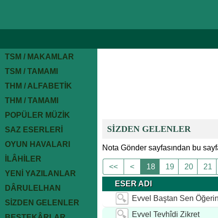
TSM / MAKAMLAR
TSM / TAMAMI
THM / ALFABETİK
THM / TAMAMI
POPÜLER MÜZİK
SİZDEN GELENLER
SAZ ESERLERİ
OYUN HAVALARI
Nota Gönder sayfasından bu sayfa
İLÂHİLER
<<
<
18
19
20
21
YENİ YAZILANLAR
ESER ADI
DÂRULELHAN
Evvel Baştan Sen Öğerin
SİZDEN GELENLER
Evvel Tevhîdi Zikret
BESTEKÂRLAR