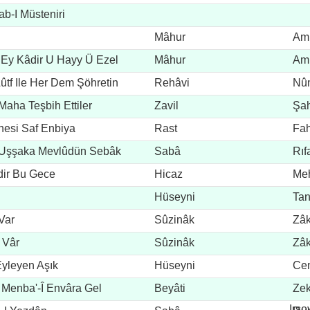
ab-I Müsteniri
Mâhur
Ami
 Ey Kâdir U Hayy Ü Ezel
Mâhur
Ami
ûtf Ile Her Dem Şöhretin
Rehâvi
Nû
Maha Teşbih Ettiler
Zavil
Şah
înesi Saf Enbiya
Rast
Fah
k, Uşşaka Mevlûdün Sebâk
Sabâ
Rıf
dir Bu Gece
Hicaz
Meh
Hüseyni
Tan
Var
Sûzinâk
Zâk
 Vâr
Sûzinâk
Zâk
Eyleyen Aşık
Hüseyni
Cem
 Menba'-Î Envâra Gel
Beyâti
Zek
Irso