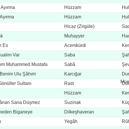
 Ayırma
Hüzzam
Hu
 Ayırma
Hüzzam
Hu
Hicaz (Zirgüle)
Sad
ak
Muhayyer
Hac
n Es
Acemkürdi
Ke
ualim Var
Saba
Şah
ânım Muhammed Mustafa
Sabâ
Şev
(Sü
y Benim Ulu Şâhım
Karcığar
Du
Müe
önüller Sultanı
Rast
Du
Hüzzam
Ke
I Cânan Sana Düşmez
Suzinak
Kü
aneden Biganeye
Dilkeşhaveran
Şah
m
Yegâh
Rûh