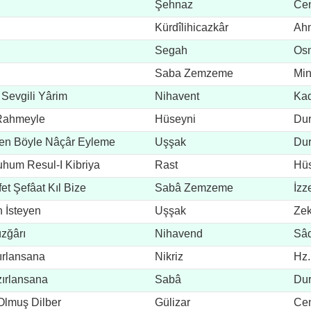
Şehnaz
Cem
Kürdîlihicazkâr
Ahm
Segah
Osm
Saba Zemzeme
Min
 Sevgili Yârim
Nihavent
Kad
 Rahmeyle
Hüseyni
Du
Sen Böyle Nâçâr Eyleme
Uşşak
Du
hum Resul-I Kibriya
Rast
Hüs
et Şefâat Kıl Bize
Sabâ Zemzeme
İzz
 İsteyen
Uşşak
Zek
üzğârı
Nihavend
Sâd
ırlansana
Nikriz
Hz.
ırlansana
Sabâ
Du
Olmuş Dilber
Gülizar
Cem