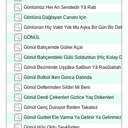
Gönlümüz Her An Sendedir Yâ Rab
Gönlünü Dağlayan Cananı Için
Gönlünün Hiç Vakti Yok Mu Aşka Bir Gün Bir Defa
GÖNÜL
Gönül Bahçemde Güller Açar
Gönül Bahçemdeki Gülü Soldurdun (Hiç Kolay Deği
Gönül Bezminde Uşşâka Safâsın Yâ Rasûlallah
Gönül Bülbül Iken Gonca Dalında
Gönül Defterinden Sildin Mi Beni
Gönül Derdi Çekenleri Gizlice Yaş Dökenleri
Gönül Genç Duruyor Beden Takatsiz
Gönül Gurbet Ele Varma Ya Gelinir Ya Gelinmez
Gönül Hûn Oldu Şevkînden