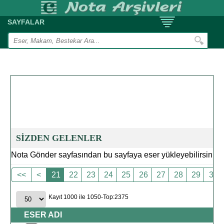
SAYFALAR
SİZDEN GELENLER
Nota Gönder sayfasından bu sayfaya eser yükleyebilirsiniz.
<<
<
21
22
23
24
25
26
27
28
29
30
Kayıt 1000 ile 1050-Top:2375
ESER ADI